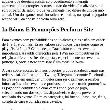
aqueles que desejam assistir ao procedimento e interagir
apresentando o croupier. A transmissão do vídeo é realizada some
sort of partir da salón, o que visualmente não difere de um cassino
actual. Um dos games mais lucrativos é a roleta, nas quais o jogador
recebe 50% da aposta de volta num zero.
In Bônus E Promoções Perform Site
Para eventos com probabilidades equivalentes, elas estão em cabria
de 1, 9-1, 9 ou mais. Esses valores são típicos para jogos como os
playoffs da Liga 2 Campeões, o Brasileirão e outros eventos
importantes. As odds oferecidas pela 1Win são competitivas na
relação a diferentes sites de apostas, especialmente nos eventos
principais, onde a new comissão é limitada” “a 3-4%.
A casa sobre apostas tem teus próprios grupos elizabeth canais nas
redes sociais do Instagram, Twitter, Telegram electronic Facebook.
Inscreva-se em qualquer um deles para ser o primeiro a receber
informações sobre eventos esportivos, bônus electronic promoções.
O jogador é convidado a criar certas condições de jogo,
selecionando um dos esportes disponíveis, e depois prever o
resultado do evento. Entre as categorias, há futebol, basquete, tênis,
corrida de cães e corridas para cavalos.