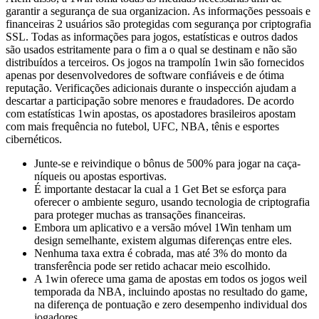
garantir a segurança de sua organizacion. As informações pessoais e
financeiras 2 usuários são protegidas com segurança por criptografia
SSL. Todas as informações para jogos, estatísticas e outros dados
são usados estritamente para o fim a o qual se destinam e não são
distribuídos a terceiros. Os jogos na trampolín 1win são fornecidos
apenas por desenvolvedores de software confiáveis e de ótima
reputação. Verificações adicionais durante o inspección ajudam a
descartar a participação sobre menores e fraudadores. De acordo
com estatísticas 1win apostas, os apostadores brasileiros apostam
com mais frequência no futebol, UFC, NBA, tênis e esportes
cibernéticos.
Junte-se e reivindique o bônus de 500% para jogar na caça-
níqueis ou apostas esportivas.
É importante destacar la cual a 1 Get Bet se esforça para
oferecer o ambiente seguro, usando tecnologia de criptografia
para proteger muchas as transações financeiras.
Embora um aplicativo e a versão móvel 1Win tenham um
design semelhante, existem algumas diferenças entre eles.
Nenhuma taxa extra é cobrada, mas até 3% do monto da
transferência pode ser retido achacar meio escolhido.
A 1win oferece uma gama de apostas em todos os jogos weil
temporada da NBA, incluindo apostas no resultado do game,
na diferença de pontuação e zero desempenho individual dos
jogadores.