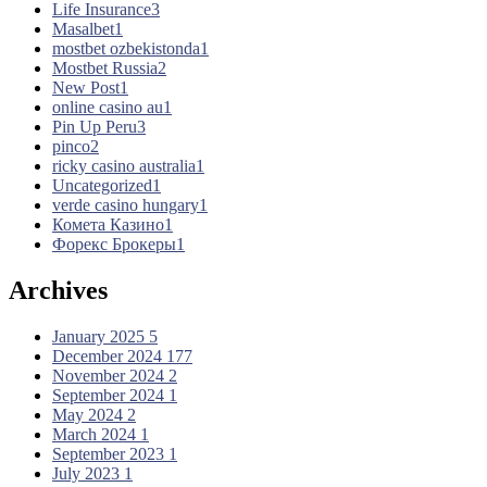
Life Insurance
3
Masalbet
1
mostbet ozbekistonda
1
Mostbet Russia
2
New Post
1
online casino au
1
Pin Up Peru
3
pinco
2
ricky casino australia
1
Uncategorized
1
verde casino hungary
1
Комета Казино
1
Форекс Брокеры
1
Archives
January 2025
5
December 2024
177
November 2024
2
September 2024
1
May 2024
2
March 2024
1
September 2023
1
July 2023
1