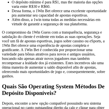
O depósito mínimo é para R$1, mas the maioria das opções
varia entre R$30 e R$60.
Dessa forma, o 1Win Bet oferece uma excelente oportunidade
pra aumentar seu capacidad de apostas esportivas.
Além disso, a 1win toma todas as medidas necessárias em
virtude de garantir a segurança de sua plataforma.
O compromisso da 1Win Guess com a transparência, segurança e
satisfação do cliente é evidente em todas as suas operações. Seja
você um fã de apostas esportivas, jogos sobre cassino ou eSports, a
1Win Bet oferece uma experiência de apostas completa e
gratificante. A 1Win Bet é conhecida por proporcionar uma
variedade para bônus atrativos para novos e antigos usuários,
buscando não apenas atrair novos jogadores mas também
recompensar a lealdade dos já existentes. Estes incentivos são uma
ótima maneira de aumentar u saldo disponível afin de apostas,
oferecendo mais oportunidades de jogo e, consequentemente, sobre
ganhos.
Quais São Operating System Métodos De
Depósito Disponíveis?
Depois, encontre a new opção compatível possuindo seu sistema
operacional no canto outstanding direito da calo e clique para obter