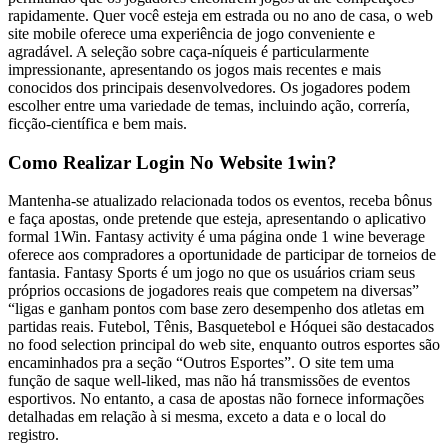
rapidamente. Quer você esteja em estrada ou no ano de casa, o web
site mobile oferece uma experiência de jogo conveniente e
agradável. A seleção sobre caça-níqueis é particularmente
impressionante, apresentando os jogos mais recentes e mais
conocidos dos principais desenvolvedores. Os jogadores podem
escolher entre uma variedade de temas, incluindo ação, correría,
ficção-científica e bem mais.
Como Realizar Login No Website 1win?
Mantenha-se atualizado relacionada todos os eventos, receba bônus
e faça apostas, onde pretende que esteja, apresentando o aplicativo
formal 1Win. Fantasy activity é uma página onde 1 wine beverage
oferece aos compradores a oportunidade de participar de torneios de
fantasia. Fantasy Sports é um jogo no que os usuários criam seus
próprios occasions de jogadores reais que competem na diversas”
“ligas e ganham pontos com base zero desempenho dos atletas em
partidas reais. Futebol, Tênis, Basquetebol e Hóquei são destacados
no food selection principal do web site, enquanto outros esportes são
encaminhados pra a seção “Outros Esportes”. O site tem uma
função de saque well-liked, mas não há transmissões de eventos
esportivos. No entanto, a casa de apostas não fornece informações
detalhadas em relação à si mesma, exceto a data e o local do
registro.