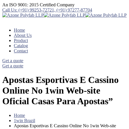
An ISO 9001: 2015 Certified Company
Call Us: (+91) 99253-72721, (+91) 97277-87704
Home
About Us
Product
Catalog
Contact
Get a quote
Get a quote
Apostas Esportivas E Cassino
Online No 1win Web-site
Oficial Casas Para Apostas”
Home
1win Brazil
Apostas Esportivas E Cassino Online No 1win Web-site