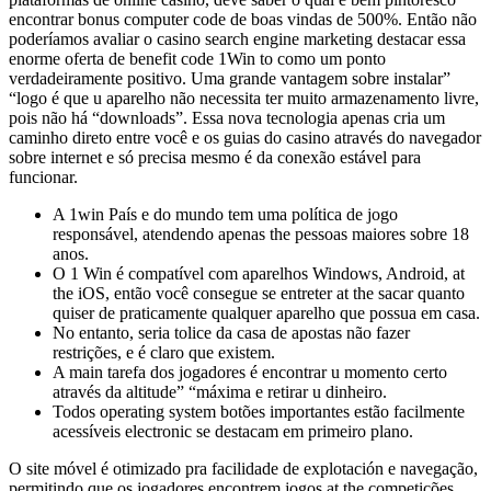
encontrar bonus computer code de boas vindas de 500%. Então não
poderíamos avaliar o casino search engine marketing destacar essa
enorme oferta de benefit code 1Win to como um ponto
verdadeiramente positivo. Uma grande vantagem sobre instalar”
“logo é que u aparelho não necessita ter muito armazenamento livre,
pois não há “downloads”. Essa nova tecnologia apenas cria um
caminho direto entre você e os guias do casino através do navegador
sobre internet e só precisa mesmo é da conexão estável para
funcionar.
A 1win País e do mundo tem uma política de jogo
responsável, atendendo apenas the pessoas maiores sobre 18
anos.
O 1 Win é compatível com aparelhos Windows, Android, at
the iOS, então você consegue se entreter at the sacar quanto
quiser de praticamente qualquer aparelho que possua em casa.
No entanto, seria tolice da casa de apostas não fazer
restrições, e é claro que existem.
A main tarefa dos jogadores é encontrar u momento certo
através da altitude” “máxima e retirar u dinheiro.
Todos operating system botões importantes estão facilmente
acessíveis electronic se destacam em primeiro plano.
O site móvel é otimizado pra facilidade de explotación e navegação,
permitindo que os jogadores encontrem jogos at the competições