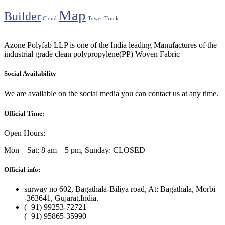
Map
Builder
Cloud
Tower
Truck
Azone Polyfab LLP is one of the India leading Manufactures of the
industrial grade clean polypropylene(PP) Woven Fabric
Social Availability
We are available on the social media you can contact us at any time.
Official Time:
Open Hours:
Mon – Sat: 8 am – 5 pm, Sunday: CLOSED
Official info:
surway no 602, Bagathala-Biliya road, At: Bagathala, Morbi
-363641, Gujarat,India.
(+91) 99253-72721
(+91) 95865-35990