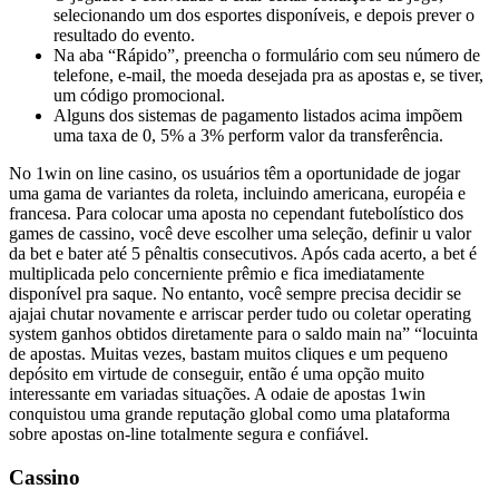
selecionando um dos esportes disponíveis, e depois prever o
resultado do evento.
Na aba “Rápido”, preencha o formulário com seu número de
telefone, e-mail, the moeda desejada pra as apostas e, se tiver,
um código promocional.
Alguns dos sistemas de pagamento listados acima impõem
uma taxa de 0, 5% a 3% perform valor da transferência.
No 1win on line casino, os usuários têm a oportunidade de jogar
uma gama de variantes da roleta, incluindo americana, européia e
francesa. Para colocar uma aposta no cependant futebolístico dos
games de cassino, você deve escolher uma seleção, definir u valor
da bet e bater até 5 pênaltis consecutivos. Após cada acerto, a bet é
multiplicada pelo concerniente prêmio e fica imediatamente
disponível pra saque. No entanto, você sempre precisa decidir se
ajajai chutar novamente e arriscar perder tudo ou coletar operating
system ganhos obtidos diretamente para o saldo main na” “locuinta
de apostas. Muitas vezes, bastam muitos cliques e um pequeno
depósito em virtude de conseguir, então é uma opção muito
interessante em variadas situações. A odaie de apostas 1win
conquistou uma grande reputação global como uma plataforma
sobre apostas on-line totalmente segura e confiável.
Cassino