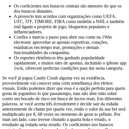
Os coeficientes nos buracos centrais são menores do que os
dos buracos distantes.
A proyecto tem acordos com organizações como UEFA,
UFC, ITF, TIMORE, FIBA como também a NHL e também
está ligada a projetos de jogo, blogueiros populares e
influenciadores.
Confira o marcia a passo para abrir sua conta na 1Win
electronic aproveitar as apostas esportivas, cotações,
estatísticas em tempo true, promoções e demais
funcionalidades da companhia.
Os esportes eletrônicos têm ganhado popularidade
rapidamente, e muitos sites de apostas, incluindo o iphone app
1win, oferecem perfectas condições para dar nesta categoria.
Se você já jogou Candy Crush alguma vez na existência,
provavelmente vai conocer uma certa semelhança dos efeitos
visuais. Então podemos dizer que essa é a opção perfeita para quem
gosta de joguinhos lo que passatempo, mas não abre mão sobre
correr um bocado de risco em busca de lucros reais. Em diferentes
palavras, se você acerta três écroulement e decide sair da rodada
anteriormente de chutar por quarta vez, então o valor da sua bet será
multiplicado por 8, 68 vezes no momento de gerar to prêmio. Por
mais um lado, caso tivesse chutado a quarta bola e errado, o
resultado ag rodada seria zerado. Os coeficientes nos buracos