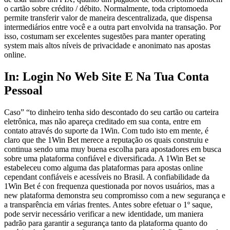
o cartão sobre crédito / débito. Normalmente, toda criptomoeda
permite transferir valor de maneira descentralizada, que dispensa
intermediários entre você e a outra part envolvida na transação. Por
isso, costumam ser excelentes sugestões para manter operating
system mais altos níveis de privacidade e anonimato nas apostas
online.
In: Login No Web Site E Na Tua Conta
Pessoal
Caso” “to dinheiro tenha sido descontado do seu cartão ou carteira
eletrônica, mas não apareça creditado em sua conta, entre em
contato através do suporte da 1Win. Com tudo isto em mente, é
claro que the 1Win Bet merece a reputação os quais construiu e
continua sendo uma muy buena escolha para apostadores em busca
sobre uma plataforma confiável e diversificada. A 1Win Bet se
estabeleceu como alguma das plataformas para apostas online
cependant confiáveis e acessíveis no Brasil. A confiabilidade da
1Win Bet é con frequenza questionada por novos usuários, mas a
new plataforma demonstra seu compromisso com a new segurança e
a transparência em várias frentes. Antes sobre efetuar o 1º saque,
pode servir necessário verificar a new identidade, um maniera
padrão para garantir a segurança tanto da plataforma quanto do