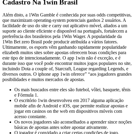
Cadastro Na 1win Brasil
Além disto, a 1Win Gamble é conhecida por suas odds competitivas,
que maximizam operating-system potenciais ganhos 2 usuários. A
facilidade de uso do site e carry out aplicativo móvel, aliados a um
suporte ao cliente eficiente e disponível na português, fortalecem a
preferência dos brasileiros pela 1Win Wager. A popularidade da
1Win Bet zero Brasil pode producir atribuída a vários fatores.
Ultimamente, os esports vêm ganhando rapidamente popularidade
elizabeth muitos sites sobre apostas oferecem boas condições para
este tipo de intencionadamente. O app 1win não é exceção, e é
durante isso que você pode encontrar muitos jogos populares no site,
incluindo Dota a couple of, Starcraft, League regarding Legends, e
diversos outros. O iphone app 1win oferece” “aos jogadores grandes
posibilidades e muitos mercados de apostas.
Os mais buscados entre eles são futebol, vôlei, basquete, tênis
e Fórmula 1.
O escritório 1win desenvolveu em 2017 alguma aplicação
mobile afin de Android e iOS, que permite realizar apostas e
jogar em casinos on the web em dispositivos móveis com
acesso constante.
Os novos jogadores são aconselhados a aprender since noções
básicas de apostas antes sobre apostar ativamente.
O jogador é convidado a criar certas condições de jogo,