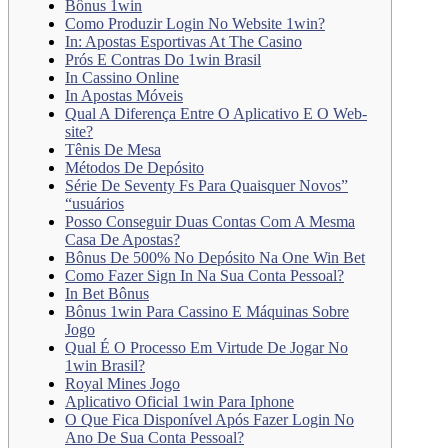
Bônus 1win
Como Produzir Login No Website 1win?
In: Apostas Esportivas At The Casino
Prós E Contras Do 1win Brasil
In Cassino Online
In Apostas Móveis
Qual A Diferença Entre O Aplicativo E O Web-
site?
Tênis De Mesa
Métodos De Depósito
Série De Seventy Fs Para Quaisquer Novos”
“usuários
Posso Conseguir Duas Contas Com A Mesma
Casa De Apostas?
Bônus De 500% No Depósito Na One Win Bet
Como Fazer Sign In Na Sua Conta Pessoal?
In Bet Bônus
Bônus 1win Para Cassino E Máquinas Sobre
Jogo
Qual É O Processo Em Virtude De Jogar No
1win Brasil?
Royal Mines Jogo
Aplicativo Oficial 1win Para Iphone
O Que Fica Disponível Após Fazer Login No
Ano De Sua Conta Pessoal?